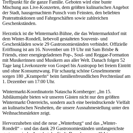
Treffpunkt für die ganze Familie. Geboten wird eine bunte
Mischung aus Live-Konzerten, dem größten kulinarischen Angebot
der Stadt, hausgemachtem Punsch vom Feinsten, den beliebten
Praterattraktionen und Fahrgeschäften sowie zahlreichen
Geschenkständen.
Herzstück ist die Wintermarkt-Bühne, die das Wintermarktdorf mit
dem Winter-Rondell, liebevoll gestalteten Souvenir- und
Geschenkläden sowie 29 Gastronomieständen verbindet. Offizielle
Eröffnung ist am 16. November um 19 Uhr mit Sam Brisbe &
Friends, einer energiegeladenen Pop-, Soul- und Reggae-Formation
mit Musikerinnen und Musikern aus aller Welt. Danach folgen 52
Tage lang Livekonzerte von Gospel bis Austropop bei freiem Eintritt
und ohne Konsumzwang. Für schaurig schöne Gruselmomente
sorgen 180 „Kramperln“ beim familienfreundlichen Perchtenlauf am
1. Dezember um 17:00 Uhr.
Wintermarkt-Koordinatorin Natascha Kornberger: „Im 15.
Jubiläumsjahr bieten wir unseren Gästen nicht nur den größten
Wintermarkt Österreichs, sondern auch eine beeindruckende Vielfalt
an kulinarischen Neuheiten, die unsere Ausnahmestellung unter den
Weihnachtsmärkte
n
zeigt.
Hervorzuheben sind die neue „Winterburg“ und das „Winter-
Rondell“ – und das dank 29 Gastronomieständen umfangreichste