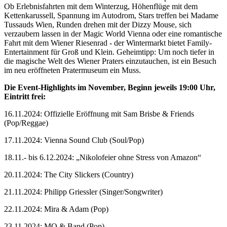
Ob Erlebnisfahrten mit dem Winterzug, Höhenflüge mit dem
Kettenkarussell, Spannung im Autodrom, Stars treffen bei Madame
Tussauds Wien, Runden drehen mit der Dizzy Mouse, sich
verzaubern lassen in der Magic World Vienna oder eine romantische
Fahrt mit dem Wiener Riesenrad - der Wintermarkt bietet Family-
Entertainment für Groß und Klein. Geheimtipp: Um noch tiefer in
die magische Welt des Wiener Praters einzutauchen, ist ein Besuch
im neu eröffneten Pratermuseum ein Muss.
Die Event-Highlights im November, Beginn jeweils 19:00 Uhr,
Eintritt frei:
16.11.2024: Offizielle Eröffnung mit Sam Brisbe & Friends
(Pop/Reggae)
17.11.2024: Vienna Sound Club (Soul/Pop)
18.11.- bis 6.12.2024: „Nikolofeier ohne Stress von Amazon“
20.11.2024: The City Slickers (Country)
21.11.2024: Philipp Griessler (Singer/Songwriter)
22.11.2024: Mira & Adam (Pop)
23.11.2024: MO & Band (Pop)