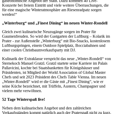
gastronomische Angebot der Stadt. Dazu kommen 40 Live-
Konzerte bei freiem Eintritt und viele weitere Überraschungen, die
für eine magische Winteratmosphäre am Riesenradpatz sorgen
werden!“
„Winterburg“ und „Finest Dining“ im neuen Winter-Rondell
Gleich zwei kulinarische Neuzugänge sorgen im Prater für
Gaumenfreuden. So wird der Gastgarten der Luftburg – Kolarik im
Prater - zur Außenstelle „Winterburg“ mit Bio-Snacks, kostenlosem
Luftburgspringen, einem Outdoor-Spielplatz, Bocciabahnen und
einer coolen Christbaumverkaufsparty mit DJ.
Kulinarik der Extraklasse verspricht das neue „Winter-Rondell“ von
Sternekoch Manuel Gratzl. Gratzl startete seine Karriere im Palais
Pallavicini, kochte bei Staatsbanketten für Königshäuser und
Präsidenten, ist Mitglied der World Association of Global Master
Chefs und seit 2023 Präsident des Chefs Table Vienna. Im neuen
„Winter-Rondell“ wird er die Gäste mit „Finest Dining“, wie er
seine Küche bezeichnet, mit Trüffeln, Austern, Champagner und
vielem mehr verwöhnen.
52 Tage Winterspaß live!
Neben dem kulinarischen Angebot und den zahlreichen
Verkaufsständen kommt natürlich auch der Praterspaß nicht zu kurz.