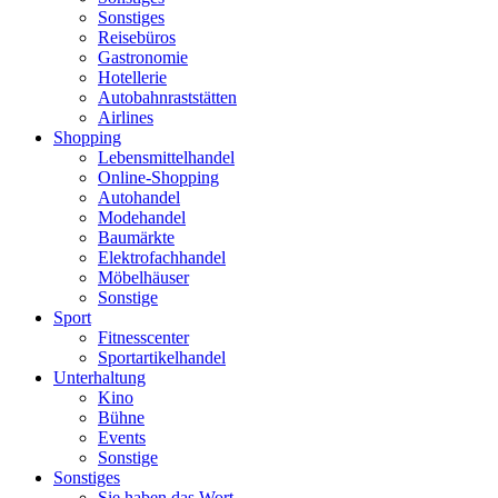
Sonstiges
Reisebüros
Gastronomie
Hotellerie
Autobahnraststätten
Airlines
Shopping
Lebensmittelhandel
Online-Shopping
Autohandel
Modehandel
Baumärkte
Elektrofachhandel
Möbelhäuser
Sonstige
Sport
Fitnesscenter
Sportartikelhandel
Unterhaltung
Kino
Bühne
Events
Sonstige
Sonstiges
Sie haben das Wort