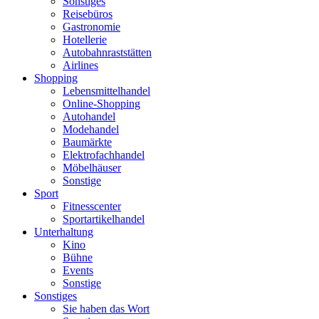
Sonstiges
Reisebüros
Gastronomie
Hotellerie
Autobahnraststätten
Airlines
Shopping
Lebensmittelhandel
Online-Shopping
Autohandel
Modehandel
Baumärkte
Elektrofachhandel
Möbelhäuser
Sonstige
Sport
Fitnesscenter
Sportartikelhandel
Unterhaltung
Kino
Bühne
Events
Sonstige
Sonstiges
Sie haben das Wort