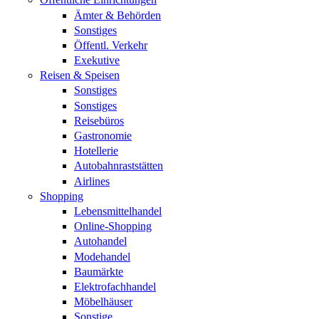
Ämter & Behörden
Sonstiges
Öffentl. Verkehr
Exekutive
Reisen & Speisen
Sonstiges
Sonstiges
Reisebüros
Gastronomie
Hotellerie
Autobahnraststätten
Airlines
Shopping
Lebensmittelhandel
Online-Shopping
Autohandel
Modehandel
Baumärkte
Elektrofachhandel
Möbelhäuser
Sonstige