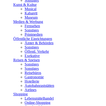
Sonstiges
Kunst & Kultur
Musical
Kabarett
Museum
Medien & Werbung
Fernsehen
Sonstiges
Printmedien
Öffentliche Einrichtungen
Ämter & Behörden
Sonstiges
Öffentl. Verkehr
Exekutive
Reisen & Speisen
Sonstiges
Sonstiges
Reisebüros
Gastronomie
Hotellerie
Autobahnraststätten
Airlines
Shopping
Lebensmittelhandel
Online-Shopping