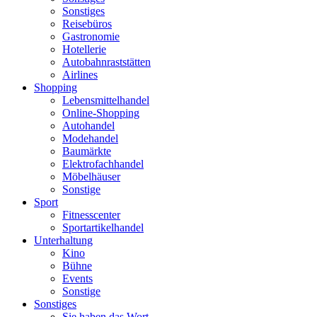
Sonstiges
Reisebüros
Gastronomie
Hotellerie
Autobahnraststätten
Airlines
Shopping
Lebensmittelhandel
Online-Shopping
Autohandel
Modehandel
Baumärkte
Elektrofachhandel
Möbelhäuser
Sonstige
Sport
Fitnesscenter
Sportartikelhandel
Unterhaltung
Kino
Bühne
Events
Sonstige
Sonstiges
Sie haben das Wort