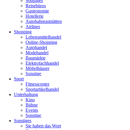
Sonstiges
Reisebüros
Gastronomie
Hotellerie
Autobahnraststätten
Airlines
Shopping
Lebensmittelhandel
Online-Shopping
Autohandel
Modehandel
Baumärkte
Elektrofachhandel
Möbelhäuser
Sonstige
Sport
Fitnesscenter
Sportartikelhandel
Unterhaltung
Kino
Bühne
Events
Sonstige
Sonstiges
Sie haben das Wort