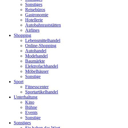
Sonstiges
Reisebüros
Gastronomie
Hotellerie
Autobahnraststätten
Airlines
Shopping
Lebensmittelhandel
Online-Shopping
Autohandel
Modehandel
Baumärkte
Elektrofachhandel
Möbelhäuser
Sonstige
Sport
Fitnesscenter
Sportartikelhandel
Unterhaltung
Kino
Bühne
Events
Sonstige
Sonstiges
Sie haben das Wort