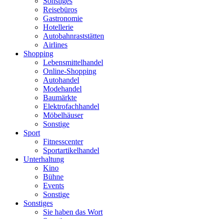
Sonstiges
Reisebüros
Gastronomie
Hotellerie
Autobahnraststätten
Airlines
Shopping
Lebensmittelhandel
Online-Shopping
Autohandel
Modehandel
Baumärkte
Elektrofachhandel
Möbelhäuser
Sonstige
Sport
Fitnesscenter
Sportartikelhandel
Unterhaltung
Kino
Bühne
Events
Sonstige
Sonstiges
Sie haben das Wort