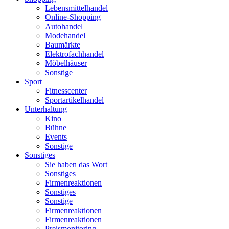
Lebensmittelhandel
Online-Shopping
Autohandel
Modehandel
Baumärkte
Elektrofachhandel
Möbelhäuser
Sonstige
Sport
Fitnesscenter
Sportartikelhandel
Unterhaltung
Kino
Bühne
Events
Sonstige
Sonstiges
Sie haben das Wort
Sonstiges
Firmenreaktionen
Sonstiges
Sonstige
Firmenreaktionen
Firmenreaktionen
Preismonitoring