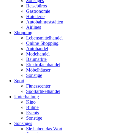
Sonstiges
Reisebüros
Gastronomie
Hotellerie
Autobahnraststätten
Airlines
Shopping
Lebensmittelhandel
Online-Shopping
Autohandel
Modehandel
Baumärkte
Elektrofachhandel
Möbelhäuser
Sonstige
Sport
Fitnesscenter
Sportartikelhandel
Unterhaltung
Kino
Bühne
Events
Sonstige
Sonstiges
Sie haben das Wort