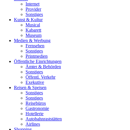
Internet
Provider
Sonstiges
Kunst & Kultur
Musical
Kabarett
Museum
Medien & Werbung
Fernsehen
Sonstiges
Printmedien
Öffentliche Einrichtungen
Ämter & Behörden
Sonstiges
Öffentl. Verkehr
Exekutive
Reisen & Speisen
Sonstiges
Sonstiges
Reisebüros
Gastronomie
Hotellerie
Autobahnraststätten
Airlines
Shopping