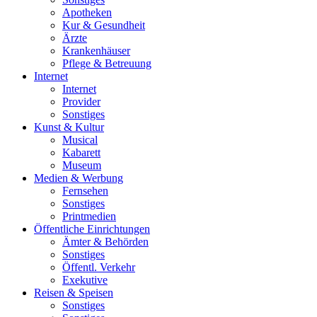
Apotheken
Kur & Gesundheit
Ärzte
Krankenhäuser
Pflege & Betreuung
Internet
Internet
Provider
Sonstiges
Kunst & Kultur
Musical
Kabarett
Museum
Medien & Werbung
Fernsehen
Sonstiges
Printmedien
Öffentliche Einrichtungen
Ämter & Behörden
Sonstiges
Öffentl. Verkehr
Exekutive
Reisen & Speisen
Sonstiges