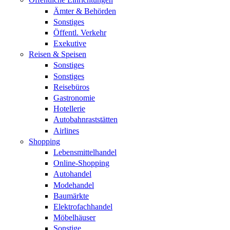
Ämter & Behörden
Sonstiges
Öffentl. Verkehr
Exekutive
Reisen & Speisen
Sonstiges
Sonstiges
Reisebüros
Gastronomie
Hotellerie
Autobahnraststätten
Airlines
Shopping
Lebensmittelhandel
Online-Shopping
Autohandel
Modehandel
Baumärkte
Elektrofachhandel
Möbelhäuser
Sonstige