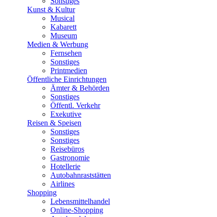
Sonstiges
Kunst & Kultur
Musical
Kabarett
Museum
Medien & Werbung
Fernsehen
Sonstiges
Printmedien
Öffentliche Einrichtungen
Ämter & Behörden
Sonstiges
Öffentl. Verkehr
Exekutive
Reisen & Speisen
Sonstiges
Sonstiges
Reisebüros
Gastronomie
Hotellerie
Autobahnraststätten
Airlines
Shopping
Lebensmittelhandel
Online-Shopping