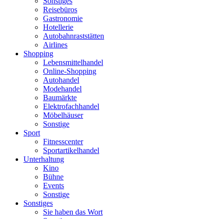
Sonstiges
Reisebüros
Gastronomie
Hotellerie
Autobahnraststätten
Airlines
Shopping
Lebensmittelhandel
Online-Shopping
Autohandel
Modehandel
Baumärkte
Elektrofachhandel
Möbelhäuser
Sonstige
Sport
Fitnesscenter
Sportartikelhandel
Unterhaltung
Kino
Bühne
Events
Sonstige
Sonstiges
Sie haben das Wort