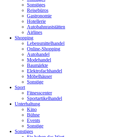
Sonstiges
Reisebüros
Gastronomie
Hotellerie
Autobahnraststätten
Airlines
Shopping
Lebensmittelhandel
Online-Shopping
Autohandel
Modehandel
Baumärkte
Elektrofachhandel
Möbelhäuser
Sonstige
Sport
Fitnesscenter
Sportartikelhandel
Unterhaltung
Kino
Bühne
Events
Sonstige
Sonstiges
Sie haben das Wort