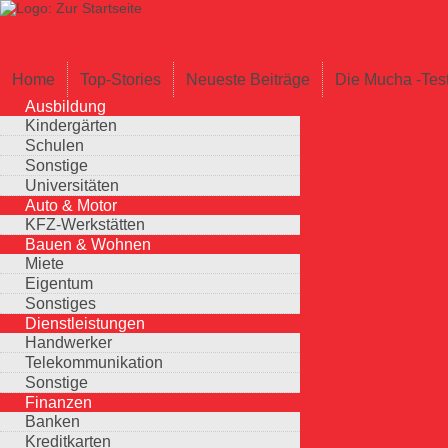
Direkt zum Inhalt
Suche
Suchformular
Home
Top-Stories
Neueste Beiträge
Die Mucha -Tes
Ausbildung
Kindergärten
Schulen
Sonstige
Universitäten
Auto & Motor
KFZ-Werkstätten
Bauen & Wohnen
Miete
Eigentum
Sonstiges
Dienstleistungen
Handwerker
Telekommunikation
Sonstige
Finanzen
Banken
Kreditkarten