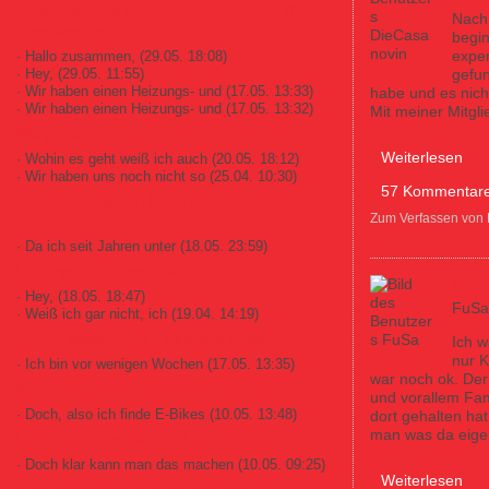
Angebots- und Rechnungsprogramm für
Nach 
Handwerker
begin
exper
· Hallo zusammen,
(29.05. 18:08)
· Hey,
(29.05. 11:55)
gefun
· Wir haben einen Heizungs- und
(17.05. 13:33)
habe und es nich
· Wir haben einen Heizungs- und
(17.05. 13:32)
Mit meiner Mitgli
Wo gehts im Sommer hin?
über McFit
Weiterlesen
· Wohin es geht weiß ich auch
(20.05. 18:12)
· Wir haben uns noch nicht so
(25.04. 10:30)
57 Kommentar
Welche Ursachen haben
Zum Verfassen von
Darmbeschwerden?
· Da ich seit Jahren unter
(18.05. 23:59)
Lieblingssendungen aktuell?
Life
· Hey,
(18.05. 18:47)
FuSa
· Weiß ich gar nicht, ich
(19.04. 14:19)
Suche Wasserbett für kleines Budget
Ich w
nur K
· Ich bin vor wenigen Wochen
(17.05. 13:35)
war noch ok. Der
E-Bike?
und vorallem Fam
· Doch, also ich finde E-Bikes
(10.05. 13:48)
dort gehalten hat
man was da eigen
Urnen auch im Internet?
· Doch klar kann man das machen
(10.05. 09:25)
über LifestyleLa
Weiterlesen