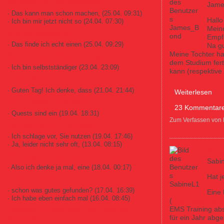
Heizlüfter im Campingwagen?
Jame
· Das kann man schon machen,
(25.04. 09:31)
Hall
· Ich bin mir jetzt nicht so
(24.04. 07:30)
Meine
Ausbildungsprojekt
Empfe
· Das finde ich echt einen
(25.04. 09:29)
Na gu
Meine Tochter ha
Kennt ihr den Whale Tail Chair?
dem Studium ferti
· Ich bin selbstständiger
(23.04. 23:09)
kann (respektive 
Online-Spiele
· Guten Tag! Ich denke, dass
(21.04. 21:44)
über Reinste Abz
Weiterlesen
Sich fit halten im Winter?
23 Kommentar
· Quests sind ein
(19.04. 18:31)
Zum Verfassen von
Tischtennis im TV schauen?
· Ich schlage vor, Sie nutzen
(19.04. 17:46)
· Ja, leider nicht sehr oft,
(13.04. 08:15)
Body
Als Single auf die Kosten kommen?
Sabi
· Also ich denke ja mal, eine
(18.04. 00:17)
Hat j
Gabionenzaun?
· schon was gutes gefunden?
(17.04. 16:39)
Eine 
· Ich habe eben einfach mal
(16.04. 08:45)
(
http://www.bodys
EMS Training abs
Software für Webinare zum einfachen
für ein Jahr abge
Anwenden