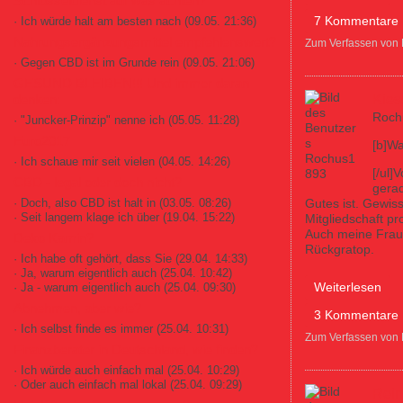
Schlüsseldienst auf was achten?
7 Kommentare
· Ich würde halt am besten nach
(09.05. 21:36)
Nahrungsergänzungsmittel empfehlenswert?
Zum Verfassen von
· Gegen CBD ist im Grunde rein
(09.05. 21:06)
GESUND BLEIBEN!!! Und immer daran
Kies
denken:
Roch
· "Juncker-Prinzip" nenne ich
(05.05. 11:28)
Euro2017
[b]Wa
· Ich schaue mir seit vielen
(04.05. 14:26)
[/ul]
CBD - legal oder doch nicht?
gerad
Gutes ist. Gewis
· Doch, also CBD ist halt in
(03.05. 08:26)
· Seit langem klage ich über
(19.04. 15:22)
Mitgliedschaft p
Auch meine Frau 
Deko Kamin?
Rückgratop.
· Ich habe oft gehört, dass Sie
(29.04. 14:33)
· Ja, warum eigentlich auch
(25.04. 10:42)
über Kiesertraini
Weiterlesen
· Ja - warum eigentlich auch
(25.04. 09:30)
Abnehmen, aber wie?
3 Kommentare
· Ich selbst finde es immer
(25.04. 10:31)
Zum Verfassen von
Finanzberater in Deutschland, wie finden?
· Ich würde auch einfach mal
(25.04. 10:29)
· Oder auch einfach mal lokal
(25.04. 09:29)
Rein