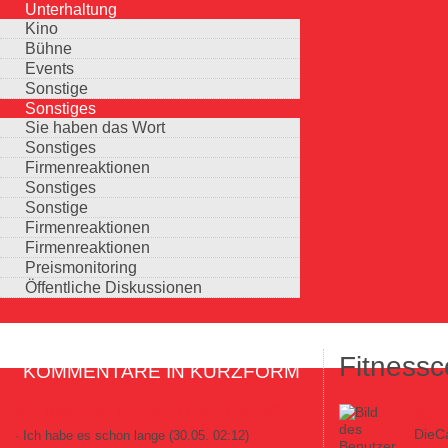
Unterhaltung
Kino
Bühne
Events
Sonstige
Sonstiges
Sie haben das Wort
Sonstiges
Firmenreaktionen
Sonstiges
Sonstige
Firmenreaktionen
Firmenreaktionen
Preismonitoring
Öffentliche Diskussionen
Fitnessc
KOMMENTARE IN KURZFORM
Wie findet man ein gutes Online-Casino?
McFi
DieC
· Ich habe es schon lange
(30.05. 02:12)
Auswahlmöglichkeiten