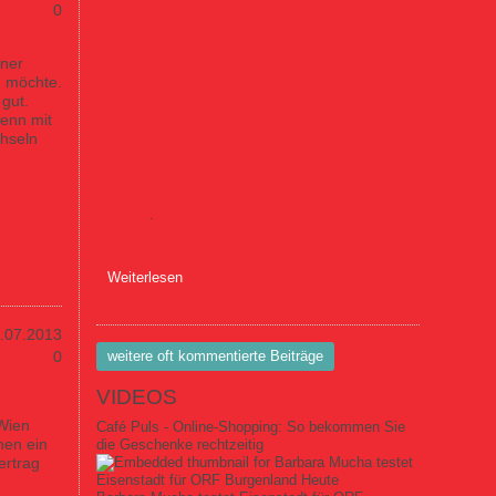
.
.
.
.
.
.
.
.
.
.
.
.
.
.
.
.
.
.
.
.
.
.
.
.
.
.
.
.
.
.
.
.
.
.
.
.
.
.
0
.
.
.
.
.
.
.
.
.
.
.
.
.
.
.
.
.
.
.
.
.
.
.
.
.
.
.
.
.
.
.
.
.
.
.
.
.
.
.
.
.
.
.
.
.
.
.
.
.
.
.
.
.
.
.
.
.
.
.
.
.
.
.
.
.
.
.
.
.
.
.
.
.
.
.
.
.
.
.
.
.
.
.
.
.
.
.
.
.
.
.
.
.
.
.
.
.
.
.
.
.
.
.
.
.
.
.
.
.
.
.
.
.
iner
.
.
.
.
.
.
.
.
.
.
.
.
.
.
.
.
.
.
.
.
.
.
.
.
.
.
.
.
.
.
.
.
.
.
.
.
.
n möchte.
.
.
.
.
.
.
.
.
.
.
.
.
.
.
.
.
.
.
.
.
.
.
.
.
.
.
.
.
.
.
.
.
.
.
.
.
.
.
.
gut.
.
.
.
.
.
.
.
.
.
.
.
.
.
.
.
.
.
.
.
.
.
.
.
.
.
.
.
.
.
.
.
.
.
.
.
.
.
wenn mit
.
.
.
.
.
.
.
.
.
.
.
.
.
.
.
.
.
.
.
.
.
.
.
.
.
.
.
.
.
.
.
.
.
.
.
.
.
chseln
.
.
.
.
.
.
.
.
.
.
.
.
.
.
.
.
.
.
.
.
.
.
.
.
.
.
.
.
.
.
.
.
.
.
.
.
.
.
.
.
.
.
.
.
.
.
.
.
.
.
.
.
.
.
.
.
.
.
.
.
.
.
.
.
.
.
.
.
.
.
.
.
.
.
.
.
.
.
.
.
.
.
.
.
.
.
.
.
.
.
.
.
.
.
.
.
.
.
.
.
.
.
.
.
.
.
.
.
.
.
.
.
.
.
.
.
.
.
.
.
.
.
.
.
.
.
.
.
.
.
.
.
.
.
.
.
.
.
.
.
.
.
.
.
.
.
.
.
.
.
.
.
.
.
.
.
.
.
.
.
.
.
.
.
.
.
.
.
.
.
.
.
.
.
.
.
.
.
.
.
.
.
.
.
.
.
.
.
.
.
.
.
.
.
.
.
.
.
.
.
.
.
.
.
.
.
.
.
.
.
.
.
.
.
.
über News Ne2870
Weiterlesen
.07.2013
weitere oft kommentierte Beiträge
0
VIDEOS
 Wien
Café Puls - Online-Shopping: So bekommen Sie
hen ein
die Geschenke rechtzeitig
ertrag