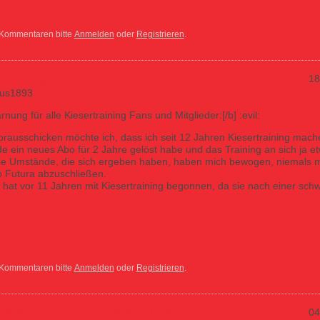
 Kommentaren bitte
Anmelden
oder
Registrieren
.
ertraining
18
us1893
rnung für alle Kiesertraining Fans und Mitglieder:[/b] :evil:
Vorausschicken möchte ich, dass ich seit 12 Jahren Kiesertraining mac
e ein neues Abo für 2 Jahre gelöst habe und das Training an sich ja e
se Umstände, die sich ergeben haben, haben mich bewogen, niemals 
ro Futura abzuschließen.
hat vor 11 Jahren mit Kiesertraining begonnen, da sie nach einer sch
ng
 Kommentaren bitte
Anmelden
oder
Registrieren
.
ste Abzocke bei den Lifestyle Ladies
04