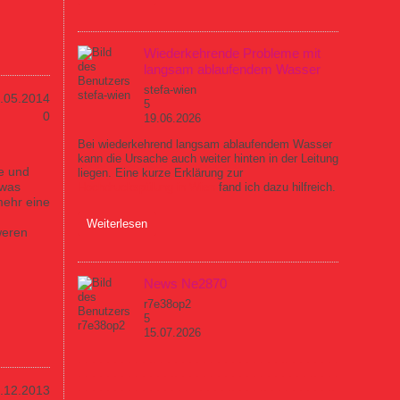
braucht
Wiederkehrende Probleme mit
langsam ablaufendem Wasser
stefa-wien
.05.2014
5
0
19.06.2026
Bei wiederkehrend langsam ablaufendem Wasser
kann die Ursache auch weiter hinten in der Leitung
he und
liegen. Eine kurze Erklärung zur
twas
Hochdruckspülung in Wien
fand ich dazu hilfreich.
mehr eine
über Wiederkehrende Probleme mit langsam
Weiterlesen
weren
ablaufendem Wasser
News Ne2870
r7e38op2
5
15.07.2026
.
.
.
.
.
.
.
.
.
.
.
.
.
.
.
.
.
.
.
.
.
.
.
.
.
.
.
.
.
.
.
.
.
.
.
.
.
.
.
.
.
.
.
.
.
.
.
.
.
.
.
.
.
.
.
.
.
.
.
.
.
.
.
.
.
.
.
.
.
.
.
.
.
.
.
.
.
.
.
.
.
.
.
.
.
.
.
.
.
.
.
.
.
.
.
.
.
.
.
.
.
.
.
.
.
.
.
.
.
.
.
.
.
.
.12.2013