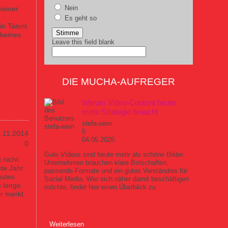
Nein
meiner
Es geht so
n Talent
 keines
Leave this field blank
DIE MUCHA-AUFREGER
Warum Video-Content heute
mehr Strategie braucht
stefa-wien
5
.11.2014
04.05.2026
0
Gute Videos sind heute mehr als schöne Bilder.
 nicht
Unternehmen brauchen klare Botschaften,
te Jahr
passende Formate und ein gutes Verständnis für
gutes
Social Media. Wer sich näher damit beschäftigen
o lange
möchte, findet hier einen Überblick zu
hr merkt
Videomarketing und Social Media Videos für
Unternehmen
.
über Warum Video-Content heute mehr Strategie
Weiterlesen