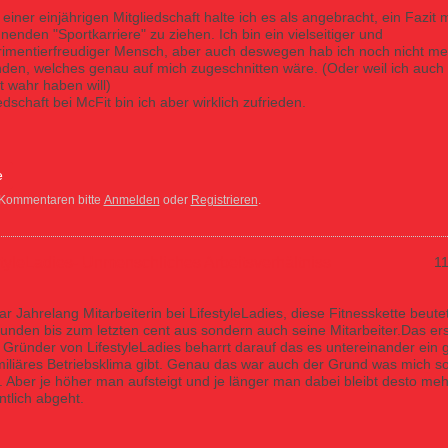
einer einjährigen Mitgliedschaft halte ich es als angebracht, ein Fazit 
nenden "Sportkarriere" zu ziehen. Ich bin ein vielseitiger und
imentierfreudiger Mensch, aber auch deswegen hab ich noch nicht mei
den, welches genau auf mich zugeschnitten wäre. (Oder weil ich auch
t wahr haben will)
edschaft bei McFit bin ich aber wirklich zufrieden.
e
 Kommentaren bitte
Anmelden
oder
Registrieren
.
styleLadies- Unmenschliches Arbeitsverhältniss
11
ar Jahrelang Mitarbeiterin bei LifestyleLadies, diese Fitnesskette beutet
unden bis zum letzten cent aus sondern auch seine Mitarbeiter.Das ers
 Gründer von LifestyleLadies beharrt darauf das es untereinander ein 
iliäres Betriebsklima gibt. Genau das war auch der Grund was mich s
. Aber je höher man aufsteigt und je länger man dabei bleibt desto me
tlich abgeht.
dies- Unmenschliches Arbeitsverhältniss