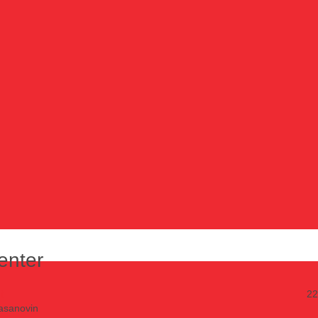
enter
t
22
asanovin