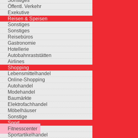
Sonstiges
Öffentl. Verkehr
Exekutive
Reisen & Speisen
Sonstiges
Sonstiges
Reisebüros
Gastronomie
Hotellerie
Autobahnraststätten
Airlines
Shopping
Lebensmittelhandel
Online-Shopping
Autohandel
Modehandel
Baumärkte
Elektrofachhandel
Möbelhäuser
Sonstige
Sport
Fitnesscenter
Sportartikelhandel