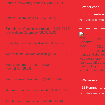
· Heute ist es wichtig, andere
(17.04. 00:07)
über Bodystreet
Weiterlesen
Brauche Software, um Kompetenzmatrizen
zu erstellen
6 Kommentare
· Seit bei uns im Betrieb
(16.04. 23:27)
Zum Verfassen von
Was zu Ostern verschenken?
· Ein schönes Geschenk gefunden
(13.04. 23:31)
· Ich werde zu Ostern die
(08.04. 06:02)
Fitn
Onlinespiele
2230
· Guten Tag. Ich möchte allen
(13.04. 17:17)
Möcht
Automaten spielen schwer?
einzu
· Wenn Sie ein Fan von mobilen
(13.04. 16:21)
man zahlt die vo
weg von diesem
Geld in Krypto anlegen?
Ich habe blöderw
· Hallo zusammen,
(12.04. 10:43)
nach 4 Tagen aus
· Hey,
(11.04. 18:34)
ich jetzt ein vol
Deko zu Hause?
· Nein. Ich verändere bei mir
(09.04. 14:06)
über Fitnesscent
Weiterlesen
Eine gute Marketingagentur?
11 Kommentar
· Man muss da auch etwas nach
(09.04. 13:59)
Zum Verfassen von
Bekannte Märchen im Fernsehen
· Ja, aber leider kann man da
(09.04. 13:56)