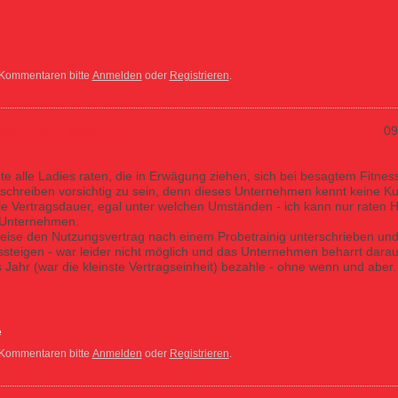
 Kommentaren bitte
Anmelden
oder
Registrieren
.
esscenter Ladystyle
09
e alle Ladies raten, die in Erwägung ziehen, sich bei besagtem Fitnes
schreiben vorsichtig zu sein, denn dieses Unternehmen kennt keine Ku
lle Vertragsdauer, egal unter welchen Umständen - ich kann nur raten 
 Unternehmen.
eise den Nutzungsvertrag nach einem Probetrainig unterschrieben und
steigen - war leider nicht möglich und das Unternehmen beharrt darau
les Jahr (war die kleinste Vertragseinheit) bezahle - ohne wenn und aber.
er Ladystyle
e
 Kommentaren bitte
Anmelden
oder
Registrieren
.