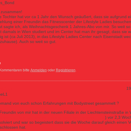
s_Bond
o zusammen!
 Tochter hat vor ca 1 Jahr den Wunsch geäußert, dass sie aufgrund e
hlung einer Freundin das Fitnesscenter der Lifestyle Ladies besuche
t sagte ich, als Weihnachtsgeschenk 1 Jahres-Abo von mir. So weit so 
t damals in Wien studiert und im Center hat man ihr gesagt, dass sie 
g ist (ca Juli 2013), in das Lifestyle Ladies Center nach Eisenstadt we
zuhause). Auch so weit so gut.
ocke bei den Lifestyle Ladies
e
 Kommentaren bitte
Anmelden
oder
Registrieren
.
street
19
neL1
emand von euch schon Erfahrungen mit Bodystreet gesammelt ?
Freundin von mir hat in der neuen Filiale in der Liechtensteinstraße in
treet.com/standorte/ems-training-wien-liechtenstein.html
) vor 2,3 Woc
olviert und war so begeistert dass sie die Woche darauf gleich einen V
schlossen hat.