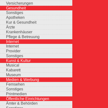
Versicherungen
Gesundheit
Sonstiges
Apotheken
Kur & Gesundheit
Ärzte
Krankenhäuser
Pflege & Betreuung
Internet
Internet
Provider
Sonstiges
Kunst & Kultur
Musical
Kabarett
Museum
Medien & Werbung
Fernsehen
Sonstiges
Printmedien
Öffentliche Einrichtungen
Ämter & Behörden