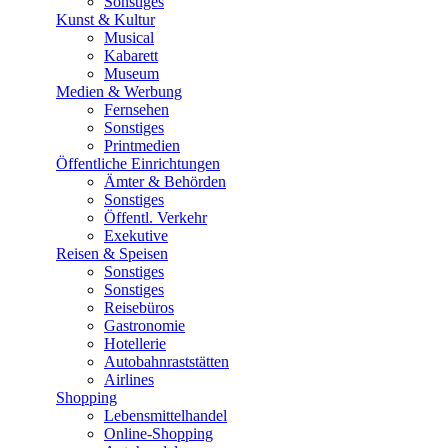
Sonstiges
Kunst & Kultur
Musical
Kabarett
Museum
Medien & Werbung
Fernsehen
Sonstiges
Printmedien
Öffentliche Einrichtungen
Ämter & Behörden
Sonstiges
Öffentl. Verkehr
Exekutive
Reisen & Speisen
Sonstiges
Sonstiges
Reisebüros
Gastronomie
Hotellerie
Autobahnraststätten
Airlines
Shopping
Lebensmittelhandel
Online-Shopping