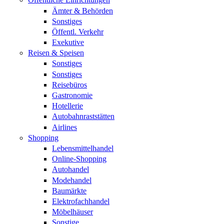
Ämter & Behörden
Sonstiges
Öffentl. Verkehr
Exekutive
Reisen & Speisen
Sonstiges
Sonstiges
Reisebüros
Gastronomie
Hotellerie
Autobahnraststätten
Airlines
Shopping
Lebensmittelhandel
Online-Shopping
Autohandel
Modehandel
Baumärkte
Elektrofachhandel
Möbelhäuser
Sonstige