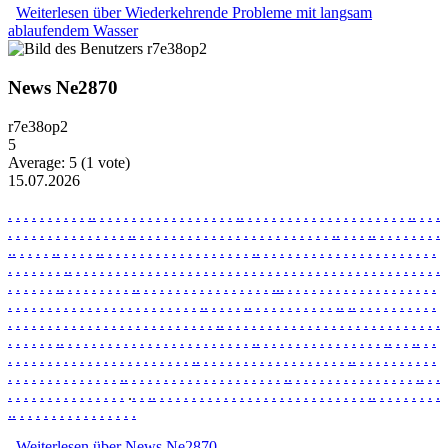
Weiterlesen
über Wiederkehrende Probleme mit langsam
ablaufendem Wasser
News Ne2870
r7e38op2
5
Average:
5
(
1
vote)
15.07.2026
.
.
.
.
.
.
.
.
.
.
.
.
.
.
.
.
.
.
.
.
.
.
.
.
.
.
.
.
.
.
.
.
.
.
.
.
.
.
.
.
.
.
.
.
.
.
.
.
.
.
.
.
.
.
.
.
.
.
.
.
.
.
.
.
.
.
.
.
.
.
.
.
.
.
.
.
.
.
.
.
.
.
.
.
.
.
.
.
.
.
.
.
.
.
.
.
.
.
.
.
.
.
.
.
.
.
.
.
.
.
.
.
.
.
.
.
.
.
.
.
.
.
.
.
.
.
.
.
.
.
.
.
.
.
.
.
.
.
.
.
.
.
.
.
.
.
.
.
.
.
.
.
.
.
.
.
.
.
.
.
.
.
.
.
.
.
.
.
.
.
.
.
.
.
.
.
.
.
.
.
.
.
.
.
.
.
.
.
.
.
.
.
.
.
.
.
.
.
.
.
.
.
.
.
.
.
.
.
.
.
.
.
.
.
.
.
.
.
.
.
.
.
.
.
.
.
.
.
.
.
.
.
.
.
.
.
.
.
.
.
.
.
.
.
.
.
.
.
.
.
.
.
.
.
.
.
.
.
.
.
.
.
.
.
.
.
.
.
.
.
.
.
.
.
.
.
.
.
.
.
.
.
.
.
.
.
.
.
.
.
.
.
.
.
.
.
.
.
.
.
.
.
.
.
.
.
.
.
.
.
.
.
.
.
.
.
.
.
.
.
.
.
.
.
.
.
.
.
.
.
.
.
.
.
.
.
.
.
.
.
.
.
.
.
.
.
.
.
.
.
.
.
.
.
.
.
.
.
.
.
.
.
.
.
.
.
.
.
.
.
.
.
.
.
.
.
.
.
.
.
.
.
.
.
.
.
.
.
.
.
.
.
.
.
.
.
.
.
.
.
.
.
.
.
.
.
.
.
.
.
.
.
.
.
.
.
.
.
.
.
.
.
.
.
.
.
.
.
.
.
.
.
.
.
.
.
.
.
.
.
.
.
.
.
.
.
.
.
.
.
.
.
.
.
.
.
.
.
.
.
.
.
.
.
.
.
.
.
.
.
.
.
.
.
.
.
.
.
.
.
.
.
.
.
.
.
.
.
.
.
.
.
.
.
.
.
.
.
.
.
.
.
.
.
.
.
.
.
.
.
.
.
.
.
.
.
.
.
.
.
.
.
.
.
.
.
.
.
.
.
.
.
.
.
.
.
.
.
.
.
.
.
.
.
.
.
.
.
.
.
.
.
.
.
.
.
.
.
.
.
.
.
.
.
.
.
.
.
.
.
.
.
.
.
.
.
.
.
.
.
.
.
.
.
.
.
.
.
.
.
.
.
.
.
.
.
.
.
.
.
.
.
.
.
.
.
.
.
.
.
.
.
.
.
.
.
.
.
.
.
.
.
.
.
.
.
.
.
.
.
Weiterlesen
über News Ne2870