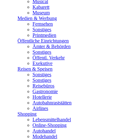
Musical
Kabarett
Museum
Medien & Werbung
Fernsehen
Sonstiges
Printmedien
Öffentliche Einrichtungen
Ämter & Behörden
Sonstiges
Öffentl. Verkehr
Exekutive
Reisen & Speisen
Sonstiges
Sonstiges
Reisebüros
Gastronomie
Hotellerie
Autobahnraststätten
Airlines
Shopping
Lebensmittelhandel
Online-Shopping
Autohandel
Modehandel